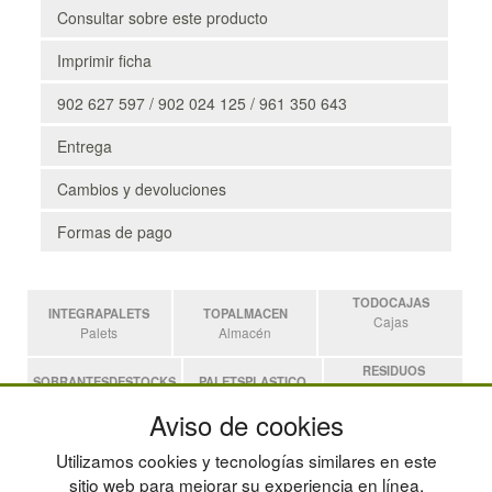
Consultar sobre este producto
Imprimir ficha
902 627 597 / 902 024 125 / 961 350 643
Entrega
Cambios y devoluciones
Formas de pago
TODOCAJAS
INTEGRAPALETS
TOPALMACEN
Cajas
Palets
Almacén
RESIDUOS
SOBRANTESDESTOCKS
PALETSPLASTICO
Residuos
Sobrantes
Palets de Plástico
Aviso de cookies
ESTANTERIASKIT
Utilizamos cookies y tecnologías similares en este
Estanterias
sitio web para mejorar su experiencia en línea,