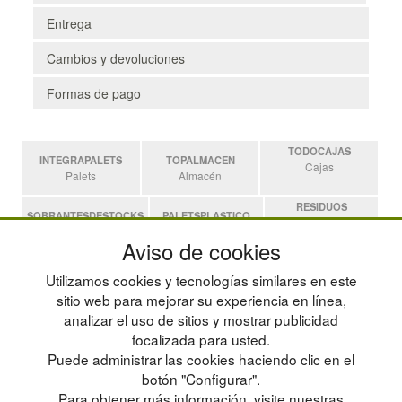
Entrega
Cambios y devoluciones
Formas de pago
TODOCAJAS
INTEGRAPALETS
TOPALMACEN
Cajas
Palets
Almacén
RESIDUOS
SOBRANTESDESTOCKS
PALETSPLASTICO
Residuos
Sobrantes
Palets de Plástico
Aviso de cookies
ESTANTERIASKIT
Utilizamos cookies y tecnologías similares en este
Estanterias
sitio web para mejorar su experiencia en línea,
analizar el uso de sitios y mostrar publicidad
focalizada para usted.
POLÍTICA DE PRIVACIDAD
MAPA WEB
Puede administrar las cookies haciendo clic en el
CONDICIONES DE USO
PREGUNTAS FRECUENTES
CAMBIOS Y DEVOLUCIONES
INGRESA A TU CUENTA
botón "Configurar".
CONTACTO
Para obtener más información, visite nuestras