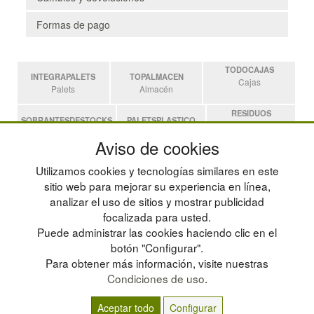
Formas de pago
TODOCAJAS
INTEGRAPALETS
TOPALMACEN
Cajas
Palets
Almacén
RESIDUOS
SOBRANTESDESTOCKS
PALETSPLASTICO
Residuos
Sobrantes
Palets de Plástico
Aviso de cookies
ESTANTERIASKIT
Utilizamos cookies y tecnologías similares en este
Estanterias
sitio web para mejorar su experiencia en línea,
analizar el uso de sitios y mostrar publicidad
focalizada para usted.
POLÍTICA DE PRIVACIDAD
MAPA WEB
Puede administrar las cookies haciendo clic en el
CONDICIONES DE USO
PREGUNTAS FRECUENTES
CAMBIOS Y DEVOLUCIONES
INGRESA A TU CUENTA
botón "Configurar".
CONTACTO
Para obtener más información, visite nuestras
QUIENES SOMOS
Condiciones de uso
.
Aceptar todo
Configurar
© residuos.com - Todos los derechos reservados