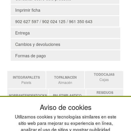
Imprimir ficha
902 627 597 / 902 024 125 / 961 350 643
Entrega
Cambios y devoluciones
Formas de pago
TODOCAJAS
INTEGRAPALETS
TOPALMACEN
Cajas
Palets
Almacén
RESIDUOS
SOBRANTESDESTOCKS
PALETSPLASTICO
Residuos
Sobrantes
Palets de Plástico
Aviso de cookies
ESTANTERIASKIT
Utilizamos cookies y tecnologías similares en este
Estanterias
sitio web para mejorar su experiencia en línea,
analizar el uso de sitios y mostrar publicidad