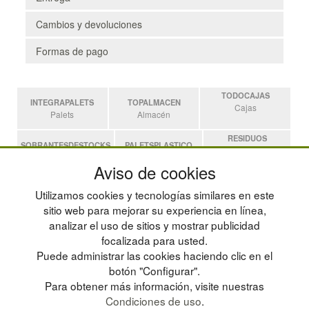
Cambios y devoluciones
Formas de pago
TODOCAJAS
INTEGRAPALETS
TOPALMACEN
Cajas
Palets
Almacén
RESIDUOS
SOBRANTESDESTOCKS
PALETSPLASTICO
Residuos
Sobrantes
Palets de Plástico
Aviso de cookies
ESTANTERIASKIT
Utilizamos cookies y tecnologías similares en este
Estanterias
sitio web para mejorar su experiencia en línea,
analizar el uso de sitios y mostrar publicidad
focalizada para usted.
POLÍTICA DE PRIVACIDAD
MAPA WEB
Puede administrar las cookies haciendo clic en el
CONDICIONES DE USO
PREGUNTAS FRECUENTES
CAMBIOS Y DEVOLUCIONES
INGRESA A TU CUENTA
botón "Configurar".
CONTACTO
Para obtener más información, visite nuestras
QUIENES SOMOS
Condiciones de uso
.