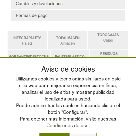
Cambios y devoluciones
Formas de pago
TODOCAJAS
INTEGRAPALETS
TOPALMACEN
Cajas
Palets
Almacén
RESIDUOS
SOBRANTESDESTOCKS
PALETSPLASTICO
Residuos
Sobrantes
Palets de Plástico
Aviso de cookies
ESTANTERIASKIT
Utilizamos cookies y tecnologías similares en este
Estanterias
sitio web para mejorar su experiencia en línea,
analizar el uso de sitios y mostrar publicidad
focalizada para usted.
POLÍTICA DE PRIVACIDAD
MAPA WEB
Puede administrar las cookies haciendo clic en el
CONDICIONES DE USO
PREGUNTAS FRECUENTES
CAMBIOS Y DEVOLUCIONES
INGRESA A TU CUENTA
botón "Configurar".
CONTACTO
Para obtener más información, visite nuestras
QUIENES SOMOS
Condiciones de uso
.