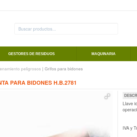
GESTORES DE RESIDUOS
MAQUINARIA
enamiento peligrosos
| Grifos para bidones
TA PARA BIDONES H.B.2781
DESCR
Llave i
operaci
IVA y T