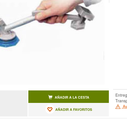
Entreg
AÑADIR A LA CESTA
Transp
Av
AÑADIR A FAVORITOS