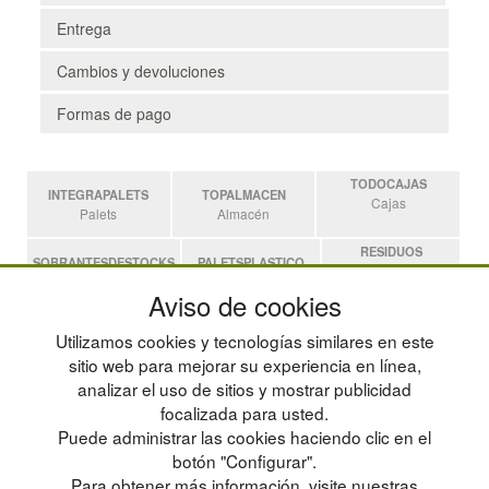
Entrega
Cambios y devoluciones
Formas de pago
TODOCAJAS
INTEGRAPALETS
TOPALMACEN
Cajas
Palets
Almacén
RESIDUOS
SOBRANTESDESTOCKS
PALETSPLASTICO
Residuos
Sobrantes
Palets de Plástico
Aviso de cookies
ESTANTERIASKIT
Utilizamos cookies y tecnologías similares en este
Estanterias
sitio web para mejorar su experiencia en línea,
analizar el uso de sitios y mostrar publicidad
focalizada para usted.
POLÍTICA DE PRIVACIDAD
MAPA WEB
Puede administrar las cookies haciendo clic en el
CONDICIONES DE USO
PREGUNTAS FRECUENTES
CAMBIOS Y DEVOLUCIONES
INGRESA A TU CUENTA
botón "Configurar".
CONTACTO
Para obtener más información, visite nuestras