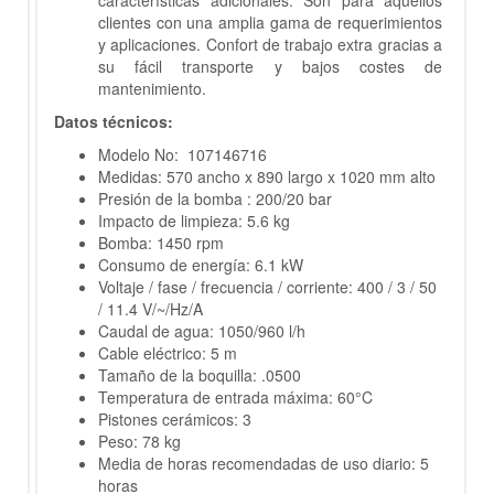
características adicionales. Son para aquellos
clientes con una amplia gama de requerimientos
y aplicaciones. Confort de trabajo extra gracias a
su fácil transporte y bajos costes de
mantenimiento.
Datos técnicos:
Modelo No:
107146716
Medidas: 570 ancho x 890 largo x 1020 mm alto
Presión de la bomba
: 200/20
bar
Impacto de limpieza: 5.6 kg
Bomba: 1450 rpm
Consumo de energía: 6.1 kW
Voltaje / fase / frecuencia / corriente: 400 / 3 / 50
/ 11.4 V/~/Hz/A
Caudal de agua: 1050/960 l/h
Cable eléctrico: 5 m
Tamaño de la boquilla: .0500
Temperatura de entrada máxima: 60°C
Pistones cerámicos: 3
Peso: 78 kg
Media de horas recomendadas de uso diario: 5
horas