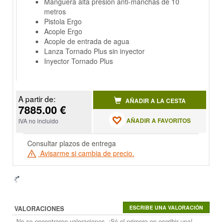
Manguera alta presión anti-manchas de 10
metros
Pistola Ergo
Acople Ergo
Acople de entrada de agua
Lanza Tornado Plus sin inyector
Inyector Tornado Plus
A partir de:
AÑADIR A LA CESTA
7885.00 €
AÑADIR A FAVORITOS
IVA no incluido
Consultar plazos de entrega
Avisarme si cambia de precio.
VALORACIONES
No se encontraron valoraciones. ¡Sé el primero en escribir una!