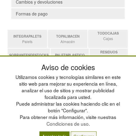
Cambios y devoluciones
Formas de pago
TODOCAJAS
INTEGRAPALETS
TOPALMACEN
Cajas
Palets
Almacén
RESIDUOS
SOBRANTESDESTOCKS
PALETSPLASTICO
Residuos
Sobrantes
Palets de Plástico
Aviso de cookies
ESTANTERIASKIT
Utilizamos cookies y tecnologías similares en este
Estanterias
sitio web para mejorar su experiencia en línea,
analizar el uso de sitios y mostrar publicidad
focalizada para usted.
POLÍTICA DE PRIVACIDAD
MAPA WEB
Puede administrar las cookies haciendo clic en el
CONDICIONES DE USO
PREGUNTAS FRECUENTES
CAMBIOS Y DEVOLUCIONES
INGRESA A TU CUENTA
botón "Configurar".
CONTACTO
Para obtener más información, visite nuestras
QUIENES SOMOS
Condiciones de uso
.