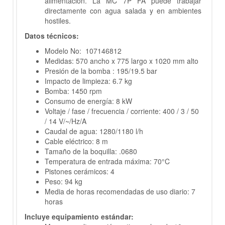
alimentación. La MC 7P FA puede trabajar
directamente con agua salada y en ambientes
hostiles.
Datos técnicos:
Modelo No:
107146812
Medidas: 570 ancho x 775 largo x 1020 mm alto
Presión de la bomba
: 195/19.5
bar
Impacto de limpieza: 6.7 kg
Bomba: 1450 rpm
Consumo de energía: 8 kW
Voltaje / fase / frecuencia / corriente: 400 / 3 / 50
/ 14 V/~/Hz/A
Caudal de agua: 1280/1180 l/h
Cable eléctrico: 8 m
Tamaño de la boquilla: .0680
Temperatura de entrada máxima: 70°C
Pistones cerámicos: 4
Peso: 94 kg
Media de horas recomendadas de uso diario: 7
horas
Incluye equipamiento estándar: