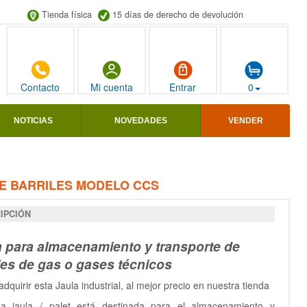
Tienda física
15 días de derecho de devolución
Contacto
Mi cuenta
Entrar
0
NOTICIAS
NOVEDADES
VENDER
E BARRILES MODELO CCS
IPCIÓN
a para almacenamiento y transporte de
les de gas o gases técnicos
dquirir esta Jaula industrial, al mejor precio en nuestra tienda
La jaula / palet está destinada para el almacenamiento y