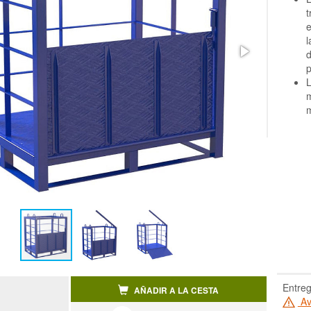
t
e
l
d
p
L
m
m
Entreg
AÑADIR A LA CESTA
Av