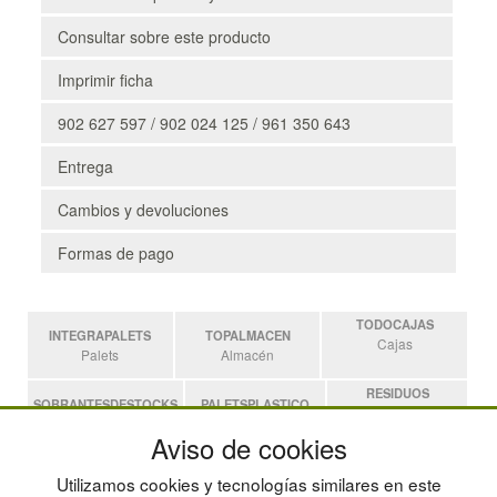
Consultar sobre este producto
Imprimir ficha
902 627 597 / 902 024 125 / 961 350 643
Entrega
Cambios y devoluciones
Formas de pago
TODOCAJAS
INTEGRAPALETS
TOPALMACEN
Cajas
Palets
Almacén
RESIDUOS
SOBRANTESDESTOCKS
PALETSPLASTICO
Residuos
Sobrantes
Palets de Plástico
Aviso de cookies
ESTANTERIASKIT
Utilizamos cookies y tecnologías similares en este
Estanterias