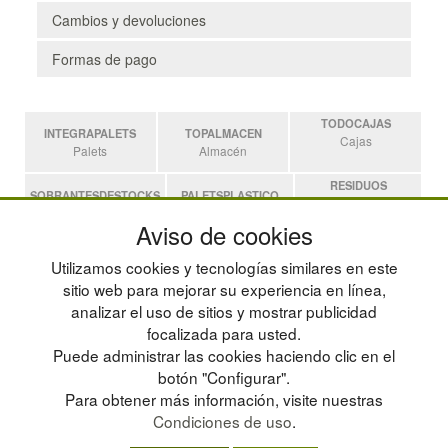
Cambios y devoluciones
Formas de pago
TODOCAJAS
INTEGRAPALETS
TOPALMACEN
Cajas
Palets
Almacén
RESIDUOS
SOBRANTESDESTOCKS
PALETSPLASTICO
Residuos
Sobrantes
Palets de Plástico
Aviso de cookies
ESTANTERIASKIT
Utilizamos cookies y tecnologías similares en este
Estanterias
sitio web para mejorar su experiencia en línea,
analizar el uso de sitios y mostrar publicidad
focalizada para usted.
POLÍTICA DE PRIVACIDAD
MAPA WEB
Puede administrar las cookies haciendo clic en el
CONDICIONES DE USO
PREGUNTAS FRECUENTES
CAMBIOS Y DEVOLUCIONES
INGRESA A TU CUENTA
botón "Configurar".
CONTACTO
Para obtener más información, visite nuestras
QUIENES SOMOS
Condiciones de uso
.