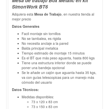
Mesa de trabajo Box Metalic en kit
SimonWork BT6
Adquiera esta
Mesa de Trabajo
, en nuestra tienda al
mejor precio
Datos Generales
Facil montaje sin tornillos
No se tambalea, es rigida
No necesita anclaje a la pared
Balda principal metalica
Tiempo estimado de montaje 15 minutos
Es el BT que más peso aguanta, hasta 800 kgs
Tiene una estructura inferior donde se puede
poner una bandeja opcional
Se le añade un cajón que aguanta hasta 35 kgs,
va con guías telescopicas para un manejo más
cómodo del usuario
Datos Técnicos:
Medidas disponibles:
73 x 120 x 83 cm
73 x 150 x 83 cm