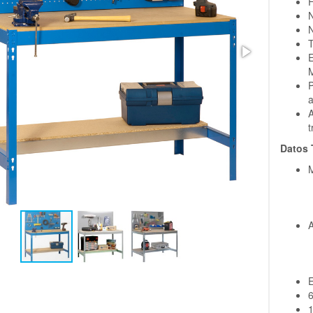
F
N
N
T
E
P
A
t
Datos 
M
A
E
6
1