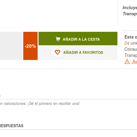
Incluy
Transp
Esta o
AÑADIR A LA CESTA
24
uni
-20%
Consul
AÑADIR A FAVORITOS
Transp
Av
S
n valoraciones. ¡Sé el primero en escribir una!
RESPUESTAS