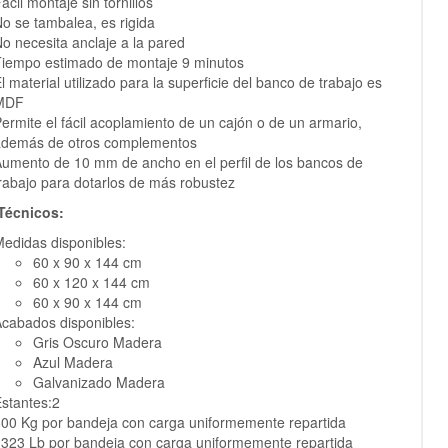
acil montaje sin tornillos
o se tambalea, es rigida
o necesita anclaje a la pared
iempo estimado de montaje 9 minutos
l material utilizado para la superficie del banco de trabajo es
MDF
ermite el fácil acoplamiento de un cajón o de un armario,
además de otros complementos
umento de 10 mm de ancho en el perfil de los bancos de
rabajo para dotarlos de más robustez
Técnicos:
edidas disponibles:
60 x 90 x 144 cm
60 x 120 x 144 cm
60 x 90 x 144 cm
cabados disponibles:
Gris Oscuro Madera
Azul Madera
Galvanizado Madera
stantes:2
00 Kg por bandeja con carga uniformemente repartida
323 Lb por bandeja con carga uniformemente repartida