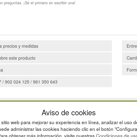
n preguntas. ¡Sé el primero en escribir una!
os precios y medidas
Entr
obre este producto
Camb
ha
Form
 / 902 024 125 / 961 350 643
CAJAS
Aviso de cookies
ESTANTERÍAS
MANUTENCIÓN
sitio web para mejorar su experiencia en línea, analizar el uso d
GESTIÓN DE RESIDU
ede administrar las cookies haciendo clic en el botón "Configura
ara obtener más información, visite nuestras
Condiciones de us