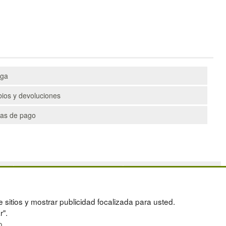
ega
ios y devoluciones
as de pago
PALETS
DEPORTES
CONTENEDORES DE PLÁSTICO
ARTÍCULOS DE NATACIÓN
LIQUIDACIÓN Y SOBRANTES
PALETS DE PLÁSTICO
e sitios y mostrar publicidad focalizada para usted.
OS
LOTES DE NAVIDAD
r".
o
.