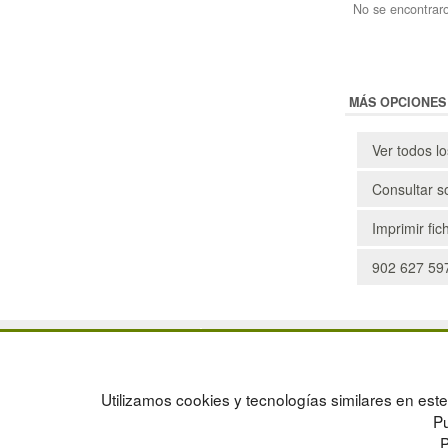
No se encontraro
MÁS OPCIONES
Ver todos l
Consultar s
Imprimir fic
902 627 597
POLÍTICA DE PRIVACIDAD
MAPA WEB
CONDICIONES DE USO
PREGUNTAS FRECUENTES
CAMBIOS Y DEVOLUCIONES
INGRESA A TU CUENTA
Utilizamos cookies y tecnologías similares en este 
CONTACTO
Pu
QUIENES SOMOS
P