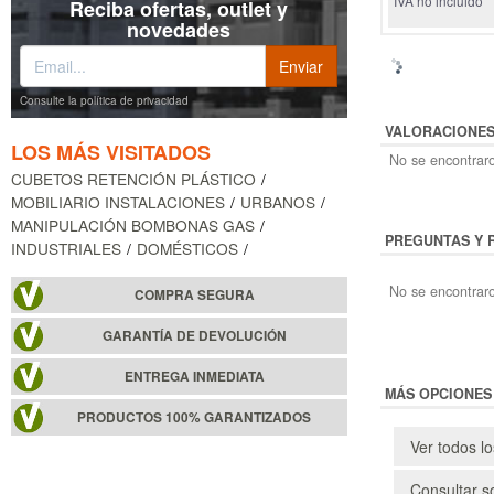
IVA no incluido
Reciba ofertas, outlet y
novedades
Consulte la política de privacidad
VALORACIONE
LOS MÁS VISITADOS
No se encontraro
CUBETOS RETENCIÓN PLÁSTICO
MOBILIARIO INSTALACIONES
URBANOS
MANIPULACIÓN BOMBONAS GAS
PREGUNTAS Y 
INDUSTRIALES
DOMÉSTICOS
No se encontraro
COMPRA SEGURA
GARANTÍA DE DEVOLUCIÓN
ENTREGA INMEDIATA
MÁS OPCIONES
PRODUCTOS 100% GARANTIZADOS
Ver todos l
Consultar s