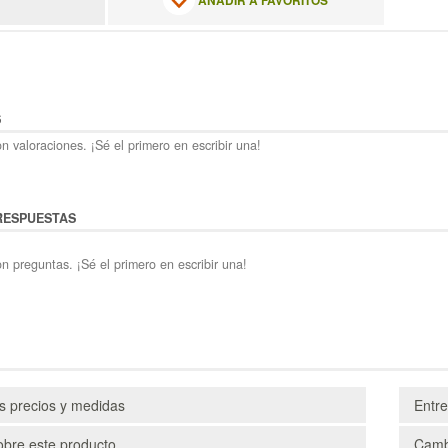
AÑADIR A FAVORITOS
S
n valoraciones. ¡Sé el primero en escribir una!
RESPUESTAS
n preguntas. ¡Sé el primero en escribir una!
os precios y medidas
Entr
obre este producto
Camb