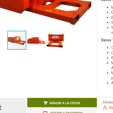
D
S
S
m
Datos 
C
B
M
A
M
p
A
Consul
AÑADIR A LA CESTA
€
Av