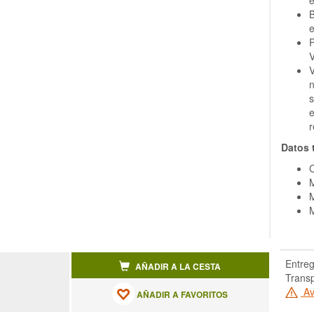
e
B
e
P
V
V
n
s
e
r
Datos 
C
M
M
M
Entreg
AÑADIR A LA CESTA
Transp
Av
AÑADIR A FAVORITOS