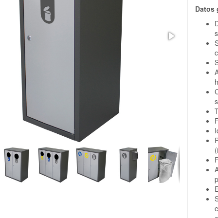
Datos 
D
s
S
c
S
A
h
C
s
T
F
I
P
(
F
A
p
E
S
e