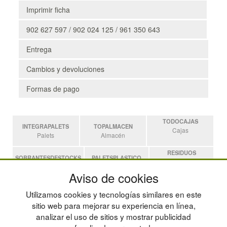
Imprimir ficha
902 627 597 / 902 024 125 / 961 350 643
Entrega
Cambios y devoluciones
Formas de pago
TODOCAJAS
INTEGRAPALETS
TOPALMACEN
Cajas
Palets
Almacén
RESIDUOS
SOBRANTESDESTOCKS
PALETSPLASTICO
Residuos
Sobrantes
Palets de Plástico
Aviso de cookies
ESTANTERIASKIT
Utilizamos cookies y tecnologías similares en este
Estanterias
sitio web para mejorar su experiencia en línea,
analizar el uso de sitios y mostrar publicidad