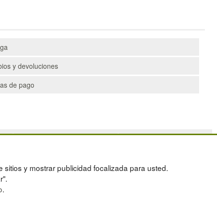
ega
ios y devoluciones
as de pago
PALETS
DEPORTES
CONTENEDORES DE PLÁSTICO
ARTÍCULOS DE NATACIÓN
LIQUIDACIÓN Y SOBRANTES
PALETS DE PLÁSTICO
e sitios y mostrar publicidad focalizada para usted.
OS
LOTES DE NAVIDAD
r".
o
.