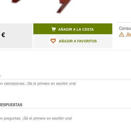
Consul
AÑADIR A LA CESTA
 €
Av
AÑADIR A FAVORITOS
S
n valoraciones. ¡Sé el primero en escribir una!
RESPUESTAS
n preguntas. ¡Sé el primero en escribir una!