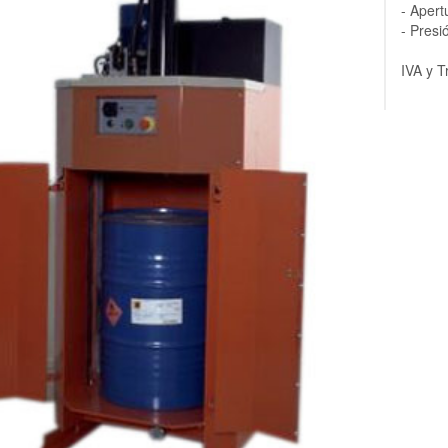
- Apert
- Presi
IVA y T