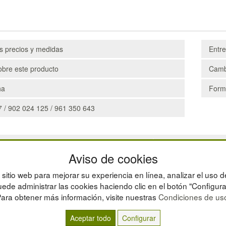
os precios y medidas
Entr
obre este producto
Camb
ha
Form
 / 902 024 125 / 961 350 643
CAJAS
Aviso de cookies
ESTANTERÍAS
MANUTENCIÓN
sitio web para mejorar su experiencia en línea, analizar el uso d
GESTIÓN DE RESIDU
ede administrar las cookies haciendo clic en el botón "Configura
ara obtener más información, visite nuestras
Condiciones de us
Aceptar todo
Configurar
© residuos.com - Todos los derechos reservados