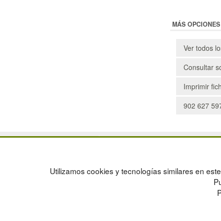
MÁS OPCIONES
Ver todos l
Consultar s
Imprimir fic
902 627 597
POLÍTICA DE PRIVACIDAD
MAPA WEB
CONDICIONES DE USO
PREGUNTAS FRECUENTES
CAMBIOS Y DEVOLUCIONES
INGRESA A TU CUENTA
Utilizamos cookies y tecnologías similares en este 
CONTACTO
Pu
QUIENES SOMOS
P