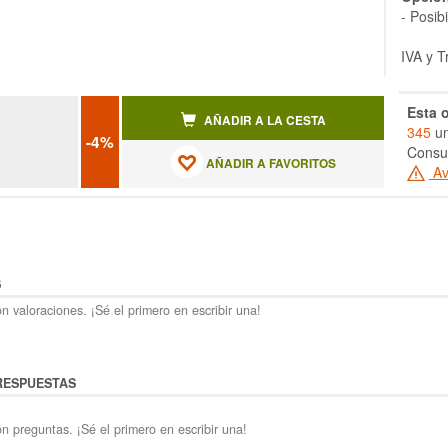
- Posib
IVA y T
Esta o
AÑADIR A LA CESTA
345
un
-4%
Consul
AÑADIR A FAVORITOS
Av
S
n valoraciones. ¡Sé el primero en escribir una!
RESPUESTAS
n preguntas. ¡Sé el primero en escribir una!