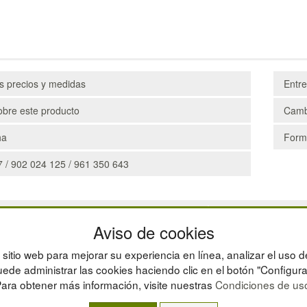
os precios y medidas
Entr
obre este producto
Camb
ha
Form
 / 902 024 125 / 961 350 643
CAJAS
Aviso de cookies
ESTANTERÍAS
MANUTENCIÓN
sitio web para mejorar su experiencia en línea, analizar el uso d
GESTIÓN DE RESIDU
ede administrar las cookies haciendo clic en el botón "Configura
ara obtener más información, visite nuestras
Condiciones de us