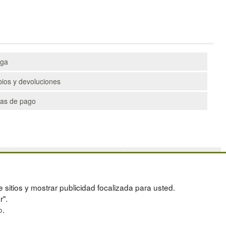
ega
ios y devoluciones
as de pago
PALETS
DEPORTES
CONTENEDORES DE PLÁSTICO
ARTÍCULOS DE NATACIÓN
LIQUIDACIÓN Y SOBRANTES
PALETS DE PLÁSTICO
e sitios y mostrar publicidad focalizada para usted.
OS
LOTES DE NAVIDAD
r".
o
.