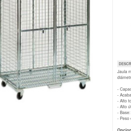
DESCR
Jaula m
diámet
- Capa
- Acaba
- Alto 
- Alto 
- Base
- Peso 
Opcion