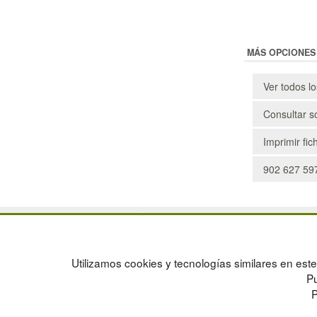
MÁS OPCIONES
Ver todos l
Consultar s
Imprimir fic
902 627 597
POLÍTICA DE PRIVACIDAD
MAPA WEB
CONDICIONES DE USO
PREGUNTAS FRECUENTES
CAMBIOS Y DEVOLUCIONES
INGRESA A TU CUENTA
Utilizamos cookies y tecnologías similares en este 
CONTACTO
Pu
QUIENES SOMOS
P