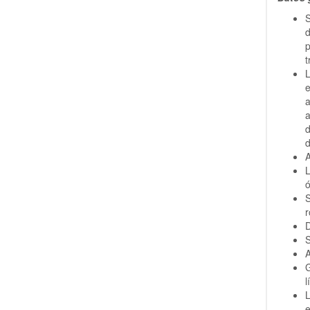
S
p
t
L
e
a
d
d
A
S
r
D
S
A
G
l
L
e