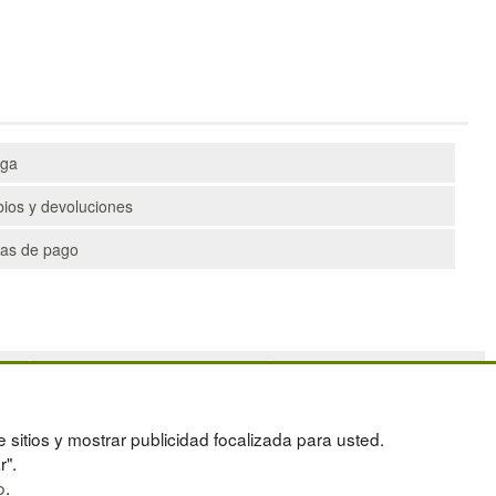
ega
ios y devoluciones
as de pago
PALETS
DEPORTES
CONTENEDORES DE PLÁSTICO
ARTÍCULOS DE NATACIÓN
LIQUIDACIÓN Y SOBRANTES
PALETS DE PLÁSTICO
e sitios y mostrar publicidad focalizada para usted.
OS
LOTES DE NAVIDAD
r".
o
.