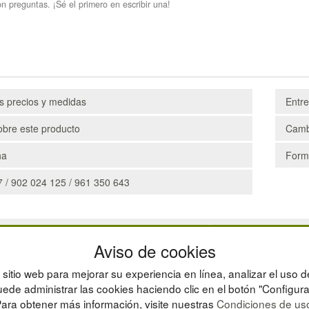
n preguntas. ¡Sé el primero en escribir una!
os precios y medidas
Entr
obre este producto
Camb
ha
Form
 / 902 024 125 / 961 350 643
CAJAS
Aviso de cookies
ESTANTERÍAS
MANUTENCIÓN
sitio web para mejorar su experiencia en línea, analizar el uso d
GESTIÓN DE RESIDU
ede administrar las cookies haciendo clic en el botón "Configura
ara obtener más información, visite nuestras
Condiciones de us