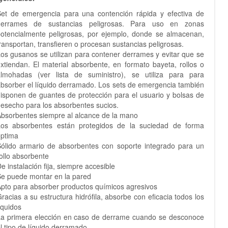
et de emergencia para una contención rápida y efectiva de
derrames de sustancias peligrosas. Para uso en zonas
otencialmente peligrosas, por ejemplo, donde se almacenan,
ransportan, transfieren o procesan sustancias peligrosas.
os gusanos se utilizan para contener derrames y evitar que se
xtiendan. El material absorbente, en formato bayeta, rollos o
almohadas (ver lista de suministro), se utiliza para para
bsorber el líquido derramado. Los sets de emergencia también
isponen de guantes de protección para el usuario y bolsas de
esecho para los absorbentes sucios.
bsorbentes siempre al alcance de la mano
Los absorbentes están protegidos de la suciedad de forma
óptima
ólido armario de absorbentes con soporte integrado para un
ollo absorbente
e instalación fija, siempre accesible
e puede montar en la pared
pto para absorber productos químicos agresivos
racias a su estructura hidrófila, absorbe con eficacia todos los
íquidos
a primera elección en caso de derrame cuando se desconoce
l tipo de líquido derramado