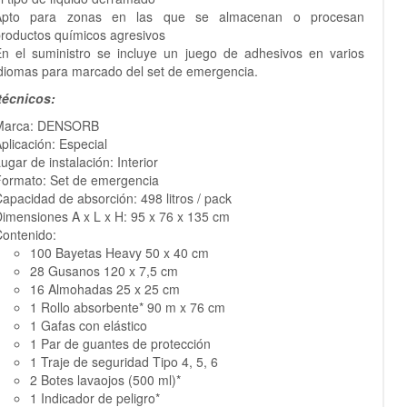
Apto para zonas en las que se almacenan o procesan
roductos químicos agresivos
n el suministro se incluye un juego de adhesivos en varios
diomas para marcado del set de emergencia.
técnicos:
Marca: DENSORB
plicación: Especial
ugar de instalación: Interior
ormato: Set de emergencia
apacidad de absorción: 498 litros / pack
imensiones A x L x H: 95 x 76 x 135 cm
ontenido:
100 Bayetas Heavy 50 x 40 cm
28 Gusanos 120 x 7,5 cm
16 Almohadas 25 x 25 cm
1 Rollo absorbente* 90 m x 76 cm
1 Gafas con elástico
1 Par de guantes de protección
1 Traje de seguridad Tipo 4, 5, 6
2 Botes lavaojos (500 ml)*
1 Indicador de peligro*