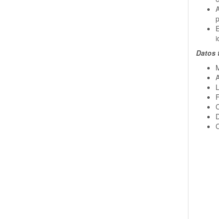
p
E
i
Datos 
A
L
F
C
D
C