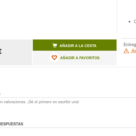
C
Entreg
AÑADIR A LA CESTA
€
Av
AÑADIR A FAVORITOS
S
n valoraciones. ¡Sé el primero en escribir una!
RESPUESTAS