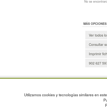
No se encontraro
MÁS OPCIONES
Ver todos l
Consultar s
Imprimir fic
902 627 597
POLÍTICA DE PRIVACIDAD
MAPA WEB
CONDICIONES DE USO
PREGUNTAS FRECUENTES
CAMBIOS Y DEVOLUCIONES
INGRESA A TU CUENTA
Utilizamos cookies y tecnologías similares en este 
CONTACTO
Pu
QUIENES SOMOS
P