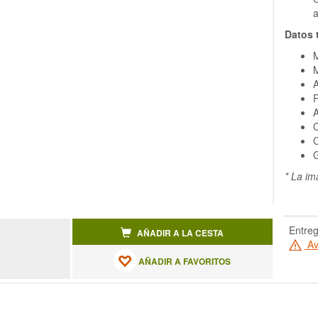
Datos 
M
M
R
A
C
C
G
* La im
Entreg
AÑADIR A LA CESTA
Av
AÑADIR A FAVORITOS