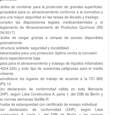
áciles de combinar para la protección de grandes superficies.
propiados para un almacenamiento conforme a la normativa y
ara una mayor seguridad en las tareas de llenado y trasiego.
Cumplen las disposiciones legales medioambientales y el
Reglamento de Almacenamiento de Productos Químicos (RD
56/2017).
Fáciles de cargar gracias a rampas de acceso disponibles
opcionalmente
structura soldada: seguridad y durabilidad
alvanizados para una protección óptima contra la corrosión
ltura especialmente baja
ptos para el almacenamiento y trasiego de líquidos inflamables
H224-226) y todo tipo de sustancias peligrosas para el medio
ambiente
condicione los lugares de trabajo de acuerdo a la ITC MIE
APQ 10
Con declaración de conformidad válida en toda Alemania
ÜHP), según Lista Constructiva A, parte 1, del DIBt de Berlín y
las normas alemanas StaWa-R
rueba de estanqueidad con certificado de ensayo individual
Con declaración de conformidad (ÜHP), según Lista
Constructiva A, parte 1, del DIBt de Berlín y las normas