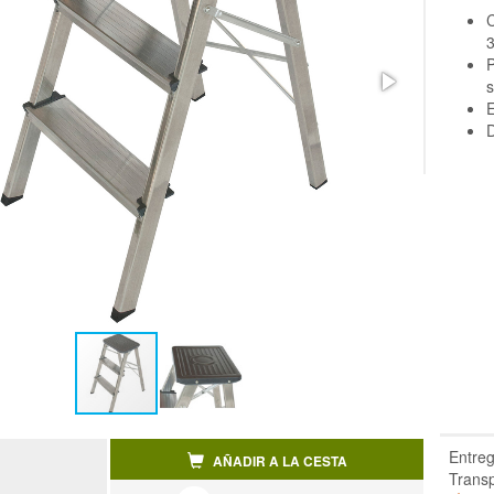
C
P
s
E
D
Entreg
AÑADIR A LA CESTA
Transp