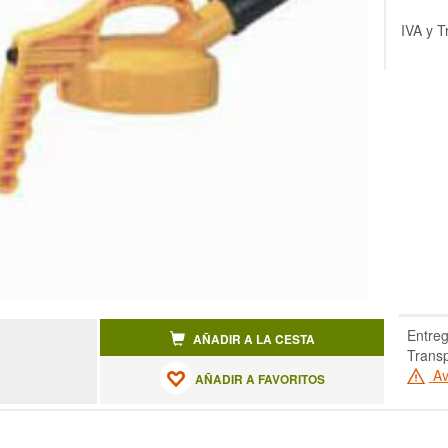
IVA y T
Entreg
AÑADIR A LA CESTA
Transp
Av
AÑADIR A FAVORITOS