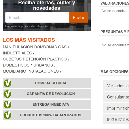
Reciba ofertas, outlet y
VALORACIONE
novedades
No se encontraro
Consulte la política de privacidad
PREGUNTAS Y 
LOS MÁS VISITADOS
No se encontraro
MANIPULACIÓN BOMBONAS GAS
INDUSTRIALES
CUBETOS RETENCIÓN PLÁSTICO
DOMÉSTICOS
URBANOS
MOBILIARIO INSTALACIONES
MÁS OPCIONES
COMPRA SEGURA
Ver todos l
GARANTÍA DE DEVOLUCIÓN
Consultar s
ENTREGA INMEDIATA
Imprimir fic
PRODUCTOS 100% GARANTIZADOS
902 627 597