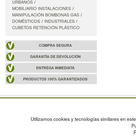
URBANOS
MOBILIARIO INSTALACIONES
MANIPULACIÓN BOMBONAS GAS
DOMÉSTICOS
INDUSTRIALES
CUBETOS RETENCIÓN PLÁSTICO
COMPRA SEGURA
GARANTÍA DE DEVOLUCIÓN
ENTREGA INMEDIATA
PRODUCTOS 100% GARANTIZADOS
POLÍTICA DE PRIVACIDAD
MAPA WEB
CONDICIONES DE USO
PREGUNTAS FRECUENTES
CAMBIOS Y DEVOLUCIONES
INGRESA A TU CUENTA
Utilizamos cookies y tecnologías similares en este 
CONTACTO
Pu
QUIENES SOMOS
P