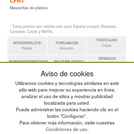
CFR1
Mascarillas de plástico
* Estos precios son validos solo para España excepto Baleares,
Canarias, Ceuta y Melilla.
TODOCAJAS
INTEGRAPALETS
TOPALMACEN
Cajas
Palets
Almacén
RESIDUOS
SOBRANTESDESTOCKS
PALETSPLASTICO
Residuos
Sobrantes
Palets de Plástico
Aviso de cookies
ESTANTERIASKIT
Utilizamos cookies y tecnologías similares en este
Estanterias
sitio web para mejorar su experiencia en línea,
analizar el uso de sitios y mostrar publicidad
focalizada para usted.
POLÍTICA DE PRIVACIDAD
MAPA WEB
Puede administrar las cookies haciendo clic en el
CONDICIONES DE USO
PREGUNTAS FRECUENTES
CAMBIOS Y DEVOLUCIONES
INGRESA A TU CUENTA
botón "Configurar".
CONTACTO
Para obtener más información, visite nuestras
QUIENES SOMOS
Condiciones de uso
.