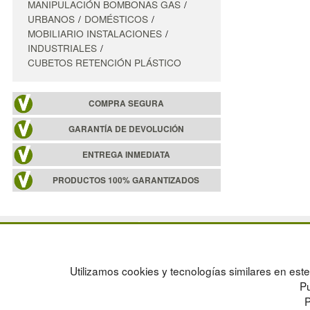
MANIPULACIÓN BOMBONAS GAS
URBANOS
DOMÉSTICOS
MOBILIARIO INSTALACIONES
INDUSTRIALES
CUBETOS RETENCIÓN PLÁSTICO
COMPRA SEGURA
GARANTÍA DE DEVOLUCIÓN
ENTREGA INMEDIATA
PRODUCTOS 100% GARANTIZADOS
POLÍTICA DE PRIVACIDAD
MAPA WEB
CONDICIONES DE USO
PREGUNTAS FRECUENTES
CAMBIOS Y DEVOLUCIONES
INGRESA A TU CUENTA
Utilizamos cookies y tecnologías similares en este 
CONTACTO
Pu
QUIENES SOMOS
P