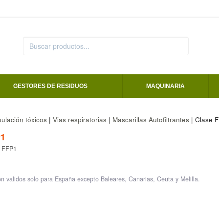
GESTORES DE RESIDUOS
MAQUINARIA
ulación tóxicos
|
Vias respiratorias
|
Mascarillas Autofiltrantes
| Clase 
1
e FFP1
on validos solo para España excepto Baleares, Canarias, Ceuta y Melilla.