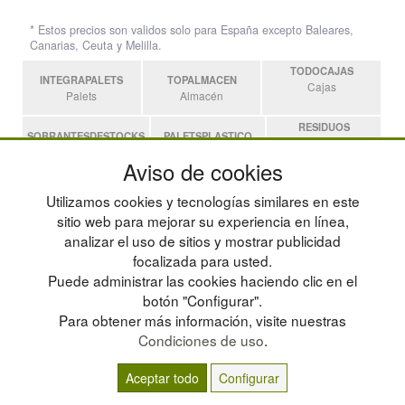
* Estos precios son validos solo para España excepto Baleares,
Canarias, Ceuta y Melilla.
TODOCAJAS
INTEGRAPALETS
TOPALMACEN
Cajas
Palets
Almacén
RESIDUOS
SOBRANTESDESTOCKS
PALETSPLASTICO
Residuos
Sobrantes
Palets de Plástico
Aviso de cookies
ESTANTERIASKIT
Utilizamos cookies y tecnologías similares en este
Estanterias
sitio web para mejorar su experiencia en línea,
analizar el uso de sitios y mostrar publicidad
focalizada para usted.
POLÍTICA DE PRIVACIDAD
MAPA WEB
Puede administrar las cookies haciendo clic en el
CONDICIONES DE USO
PREGUNTAS FRECUENTES
CAMBIOS Y DEVOLUCIONES
INGRESA A TU CUENTA
botón "Configurar".
CONTACTO
Para obtener más información, visite nuestras
QUIENES SOMOS
Condiciones de uso
.
Aceptar todo
Configurar
© residuos.com - Todos los derechos reservados