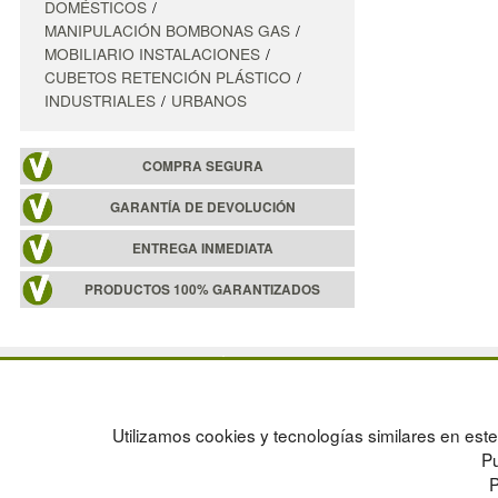
DOMÉSTICOS
MANIPULACIÓN BOMBONAS GAS
MOBILIARIO INSTALACIONES
CUBETOS RETENCIÓN PLÁSTICO
INDUSTRIALES
URBANOS
COMPRA SEGURA
GARANTÍA DE DEVOLUCIÓN
ENTREGA INMEDIATA
PRODUCTOS 100% GARANTIZADOS
POLÍTICA DE PRIVACIDAD
MAPA WEB
CONDICIONES DE USO
PREGUNTAS FRECUENTES
CAMBIOS Y DEVOLUCIONES
INGRESA A TU CUENTA
Utilizamos cookies y tecnologías similares en este 
CONTACTO
Pu
QUIENES SOMOS
P