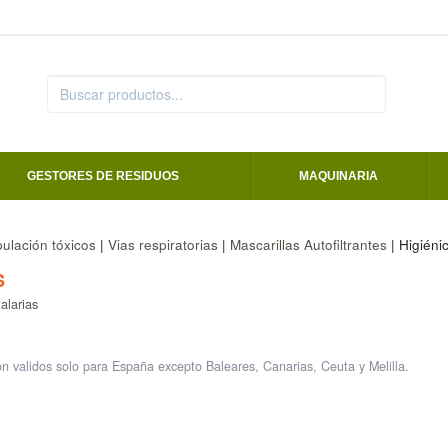
GESTORES DE RESIDUOS
MAQUINARIA
ulación tóxicos
|
Vias respiratorias
|
Mascarillas Autofiltrantes
| Higiéni
S
alarias
on validos solo para España excepto Baleares, Canarias, Ceuta y Melilla.