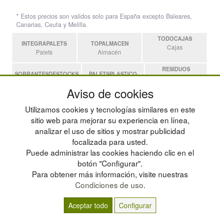
* Estos precios son validos solo para España excepto Baleares,
Canarias, Ceuta y Melilla.
TODOCAJAS
INTEGRAPALETS
TOPALMACEN
Cajas
Palets
Almacén
RESIDUOS
SOBRANTESDESTOCKS
PALETSPLASTICO
Residuos
Sobrantes
Palets de Plástico
Aviso de cookies
ESTANTERIASKIT
Utilizamos cookies y tecnologías similares en este
Estanterias
sitio web para mejorar su experiencia en línea,
analizar el uso de sitios y mostrar publicidad
focalizada para usted.
POLÍTICA DE PRIVACIDAD
MAPA WEB
Puede administrar las cookies haciendo clic en el
CONDICIONES DE USO
PREGUNTAS FRECUENTES
CAMBIOS Y DEVOLUCIONES
INGRESA A TU CUENTA
botón "Configurar".
CONTACTO
Para obtener más información, visite nuestras
QUIENES SOMOS
Condiciones de uso
.
Aceptar todo
Configurar
© residuos.com - Todos los derechos reservados