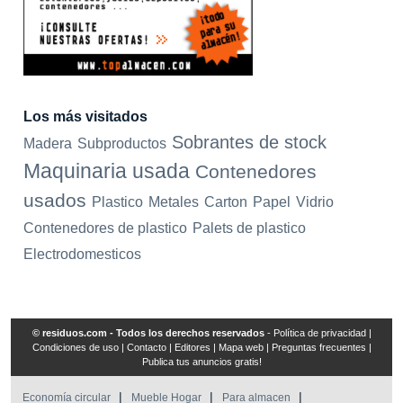
Los más visitados
Sobrantes de stock
Madera
Subproductos
Maquinaria usada
Contenedores
usados
Plastico
Metales
Carton
Papel
Vidrio
Contenedores de plastico
Palets de plastico
Electrodomesticos
© residuos.com - Todos los derechos reservados
-
Política de privacidad
|
Condiciones de uso
|
Contacto
|
Editores
|
Mapa web
|
Preguntas frecuentes
|
Publica tus anuncios gratis!
Economía circular
Mueble Hogar
Para almacen