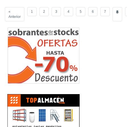
«
1
2
3
4
5
6
7
8
Anterior