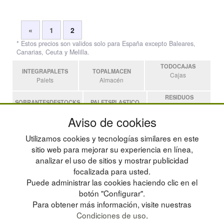
«
1
2
* Estos precios son validos solo para España excepto Baleares,
Canarias, Ceuta y Melilla.
TODOCAJAS
INTEGRAPALETS
TOPALMACEN
Cajas
Palets
Almacén
RESIDUOS
SOBRANTESDESTOCKS
PALETSPLASTICO
Residuos
Sobrantes
Palets de Plástico
Aviso de cookies
ESTANTERIASKIT
Utilizamos cookies y tecnologías similares en este
Estanterias
sitio web para mejorar su experiencia en línea,
analizar el uso de sitios y mostrar publicidad
focalizada para usted.
POLÍTICA DE PRIVACIDAD
MAPA WEB
Puede administrar las cookies haciendo clic en el
CONDICIONES DE USO
PREGUNTAS FRECUENTES
CAMBIOS Y DEVOLUCIONES
INGRESA A TU CUENTA
botón "Configurar".
CONTACTO
Para obtener más información, visite nuestras
QUIENES SOMOS
Condiciones de uso
.