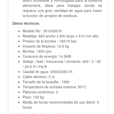
acero inoxidable y homologada para la industria
alimentaria. Ideal para trabajos donde se
requiera una gran cantidad de agua para hacer
la función de arrastre de residuos.
Datos técnicos:
Modelo No:
301002619
Medidas: 660 ancho x 900 largo x 910 mm alto
Presión de la bomba
: 160/16
bar
Impacto de limpieza: 12.5 kg
Bomba: 1450 rpm
Consumo de energía: 14.5kW
Voltaje / fase / frecuencia / corriente: 400 / 3 / 50
/ 24.9 V/~/Hz/A
Caudal de agua: 2500/2450 l/h
Cable eléctrico: 5 m
Tamaño de la boquilla: .1590
Temperatura de entrada máxima: 50°C
Pistones cerámicos: 3
Peso: 130 kg
Media de horas recomendadas de uso diario: 5
horas