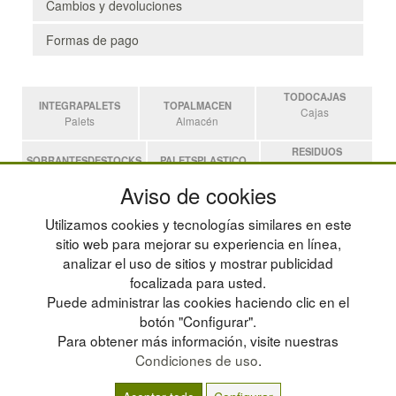
Cambios y devoluciones
Formas de pago
TODOCAJAS
INTEGRAPALETS
TOPALMACEN
Cajas
Palets
Almacén
RESIDUOS
SOBRANTESDESTOCKS
PALETSPLASTICO
Residuos
Sobrantes
Palets de Plástico
Aviso de cookies
ESTANTERIASKIT
Utilizamos cookies y tecnologías similares en este
Estanterias
sitio web para mejorar su experiencia en línea,
analizar el uso de sitios y mostrar publicidad
focalizada para usted.
POLÍTICA DE PRIVACIDAD
MAPA WEB
Puede administrar las cookies haciendo clic en el
CONDICIONES DE USO
PREGUNTAS FRECUENTES
CAMBIOS Y DEVOLUCIONES
INGRESA A TU CUENTA
botón "Configurar".
CONTACTO
Para obtener más información, visite nuestras
QUIENES SOMOS
Condiciones de uso
.