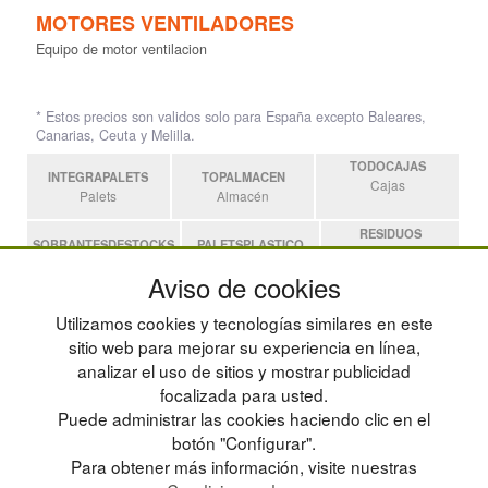
MOTORES VENTILADORES
Equipo de motor ventilacion
* Estos precios son validos solo para España excepto Baleares,
Canarias, Ceuta y Melilla.
TODOCAJAS
INTEGRAPALETS
TOPALMACEN
Cajas
Palets
Almacén
RESIDUOS
SOBRANTESDESTOCKS
PALETSPLASTICO
Residuos
Sobrantes
Palets de Plástico
Aviso de cookies
ESTANTERIASKIT
Utilizamos cookies y tecnologías similares en este
Estanterias
sitio web para mejorar su experiencia en línea,
analizar el uso de sitios y mostrar publicidad
focalizada para usted.
POLÍTICA DE PRIVACIDAD
MAPA WEB
Puede administrar las cookies haciendo clic en el
CONDICIONES DE USO
PREGUNTAS FRECUENTES
CAMBIOS Y DEVOLUCIONES
INGRESA A TU CUENTA
botón "Configurar".
CONTACTO
Para obtener más información, visite nuestras
QUIENES SOMOS