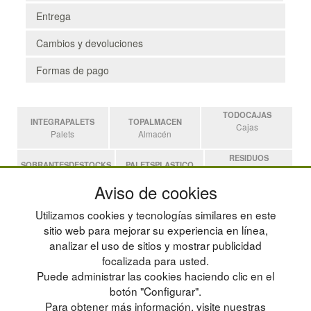
Entrega
Cambios y devoluciones
Formas de pago
TODOCAJAS
INTEGRAPALETS
TOPALMACEN
Cajas
Palets
Almacén
RESIDUOS
SOBRANTESDESTOCKS
PALETSPLASTICO
Residuos
Sobrantes
Palets de Plástico
Aviso de cookies
ESTANTERIASKIT
Utilizamos cookies y tecnologías similares en este
Estanterias
sitio web para mejorar su experiencia en línea,
analizar el uso de sitios y mostrar publicidad
focalizada para usted.
POLÍTICA DE PRIVACIDAD
MAPA WEB
Puede administrar las cookies haciendo clic en el
CONDICIONES DE USO
PREGUNTAS FRECUENTES
CAMBIOS Y DEVOLUCIONES
INGRESA A TU CUENTA
botón "Configurar".
CONTACTO
Para obtener más información, visite nuestras