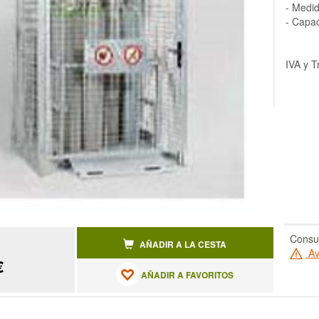
- Medi
- Capac
IVA y T
Consul
AÑADIR A LA CESTA
Av
€
AÑADIR A FAVORITOS