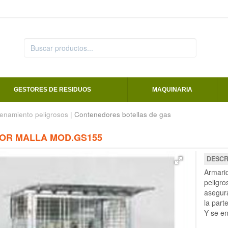
GESTORES DE RESIDUOS
MAQUINARIA
enamiento peligrosos
| Contenedores botellas de gas
OR MALLA MOD.GS155
DESCR
Armario
peligro
asegura
la part
Y se e