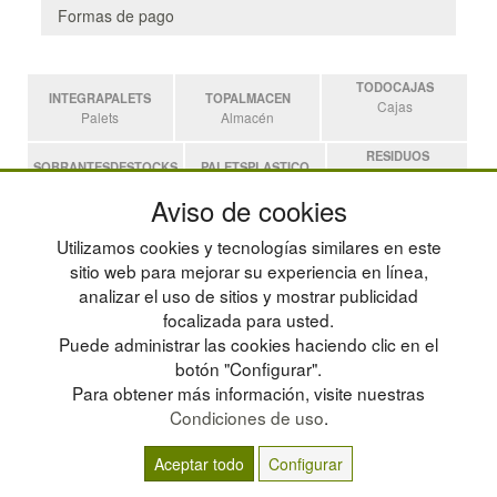
Formas de pago
TODOCAJAS
INTEGRAPALETS
TOPALMACEN
Cajas
Palets
Almacén
RESIDUOS
SOBRANTESDESTOCKS
PALETSPLASTICO
Residuos
Sobrantes
Palets de Plástico
Aviso de cookies
ESTANTERIASKIT
Utilizamos cookies y tecnologías similares en este
Estanterias
sitio web para mejorar su experiencia en línea,
analizar el uso de sitios y mostrar publicidad
focalizada para usted.
POLÍTICA DE PRIVACIDAD
MAPA WEB
Puede administrar las cookies haciendo clic en el
CONDICIONES DE USO
PREGUNTAS FRECUENTES
CAMBIOS Y DEVOLUCIONES
INGRESA A TU CUENTA
botón "Configurar".
CONTACTO
Para obtener más información, visite nuestras
QUIENES SOMOS
Condiciones de uso
.
Aceptar todo
Configurar
© residuos.com - Todos los derechos reservados