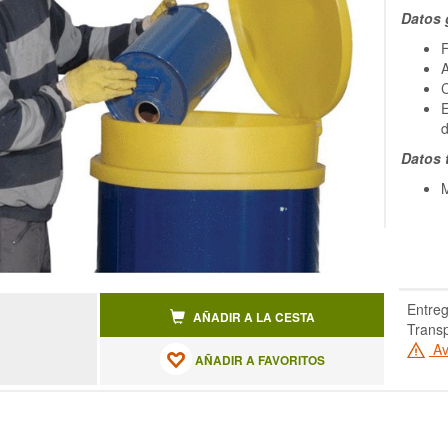
Datos 
F
A
C
E
d
Datos 
Entreg
AÑADIR A LA CESTA
Transp
Av
AÑADIR A FAVORITOS